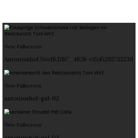
View Fullscreen
Antoniushof.Nov18.DSC_4828-e1545292732239
View Fullscreen
antoniushof-gal-02
View Fullscreen
antoniushof-gal-03