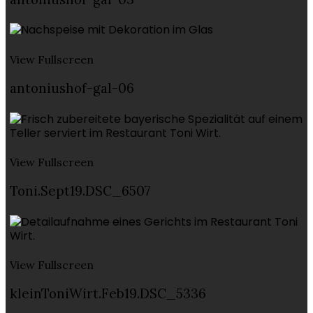
View Fullscreen
antoniushof-gal-06
View Fullscreen
Toni.Sept19.DSC_6507
View Fullscreen
kleinToniWirt.Feb19.DSC_5336